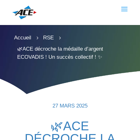
Accueil
RSE
5
5
🌿ACE décroche la médaille d’argent
ECOVADIS ! Un succès collectif ! ✨
27 MARS 2025
🌿ACE
DÉCROCHE LA